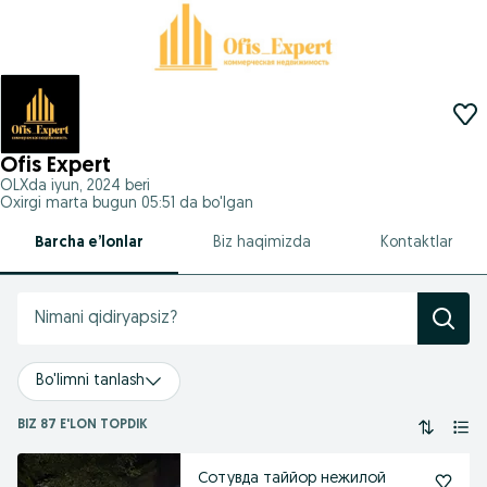
Ofis Expert
OLXda
iyun, 2024
beri
Oxirgi marta bugun 05:51 da bo'lgan
Barcha e’lonlar
Biz haqimizda
Kontaktlar
Bo'limni tanlash
BIZ 87 E'LON TOPDIK
Сотувда таййор нежилой