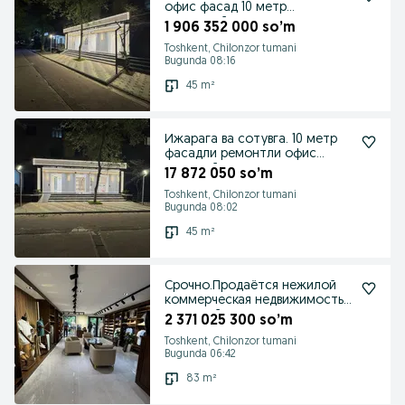
офис фасад 10 метр
авторский ремонт
1 906 352 000 so’m
Toshkent, Chilonzor tumani
Bugunda 08:16
45 m²
Ижарага ва сотувга. 10 метр
фасадли ремонтли офис
нежилой
17 872 050 so’m
Toshkent, Chilonzor tumani
Bugunda 08:02
45 m²
Срочно.Продаётся нежилой
коммерческая недвижимость
выгодный инвестиция
2 371 025 300 so’m
Toshkent, Chilonzor tumani
Bugunda 06:42
83 m²