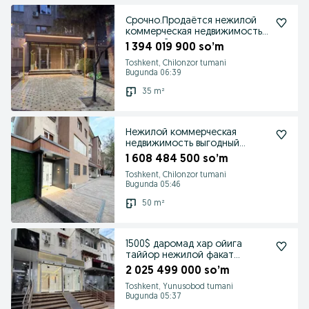
Срочно.Продаётся нежилой
коммерческая недвижимость
выгодный инвестиция
1 394 019 900 so’m
Toshkent, Chilonzor tumani
Bugunda 06:39
35 m²
Нежилой коммерческая
недвижимость выгодный
инвестиция
1 608 484 500 so’m
Toshkent, Chilonzor tumani
Bugunda 05:46
50 m²
1500$ даромад хар ойига
таййор нежилой факат
сотилади инвестиция учун
2 025 499 000 so’m
Toshkent, Yunusobod tumani
Bugunda 05:37