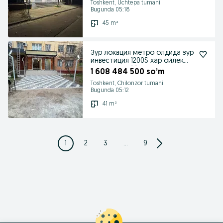
Toshkent, Uchtepa tumani
Bugunda 05:18
45 m²
Зур локация метро олдида зур
инвестиция 1200$ хар ойлек
даромад таййор
1 608 484 500 so’m
Toshkent, Chilonzor tumani
Bugunda 05:12
41 m²
1
2
3
...
9