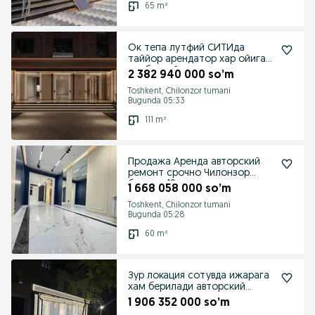
65 m²
Ок тепа лутфий СИТИда
таййор арендатор хар ойига
стабилний даромад
2 382 940 000 so’m
Toshkent, Chilonzor tumani
Bugunda 05:33
111 m²
Продажа Аренда авторский
ремонт срочно Чилонзор
бозорча19 квартал
1 668 058 000 so’m
Toshkent, Chilonzor tumani
Bugunda 05:28
60 m²
Зур локация сотувда ижарага
хам берилади авторский
ремонт срочна
1 906 352 000 so’m